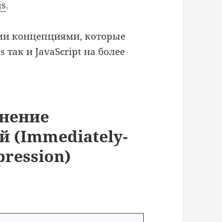
js
.
ыми концепциями, которые
 так и JavaScript на более
нение
 (Immediately-
pression)
: