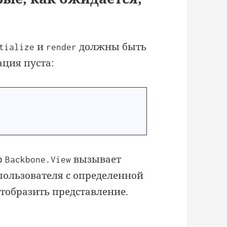
и
должны быть
tialize
render
ация пуста:
р
вызывает
Backbone.View
ользователя с определенной
отобразить представление.