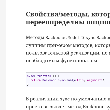
Свойства/методы, кото
перееопределны опцио
Методы
и
Backbone.Model
sync
Backb
лучшим примером методов, которы
пользовательской реализации, но
необходимым функционалом:
1
sync
:
function
(
)
{
2
return
Backbone
.
sync
.
apply
(
this
,
arguments
)
;
3
}
В реализации
по-умолчанию в
sync
просто вызывает метод
Backbone.s