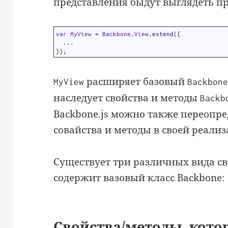
представления быдут выглядеть п
1
var
MyView
=
Backbone
.
View
.
extend
(
{
2
.
.
.
3
}
)
;
расширяет базовый
MyView
Backbon
наследует свойства и методы
Backb
Backbone.js можно также переопр
совайства и методы в своей реализ
Существует три различных вида св
содержит вазовый класс Backbone:
Свойства/методы, кото