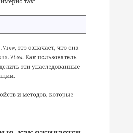
римерно так:
, это означает, что она
e.View
. Как пользователь
one.View
еделить эти унаследованные
ации.
ойств и методов, которые
рые, как ожидается,