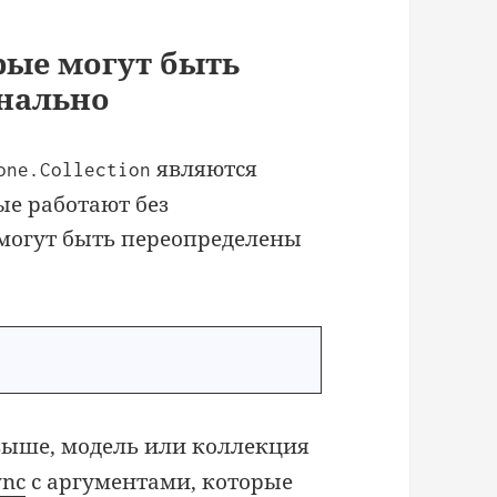
рые могут быть
нально
являются
one.Collection
е работают без
 могут быть переопределены
ыше, модель или коллекция
ync
с аргументами, которые