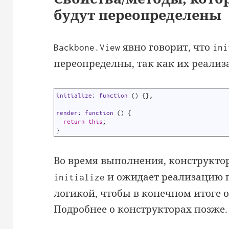
будут переопределены
явно говорит, что
Backbone.View
ini
переопределны, так как их реализ
1
initialize
:
function
(
)
{
}
,
2
3
render
:
function
(
)
{
4
return
this
;
5
}
Во время выполнения, конструкто
и ожидает реализацию п
initialize
логикой, чтобы в конечном итоге 
Подробнее о конструкторах позже.