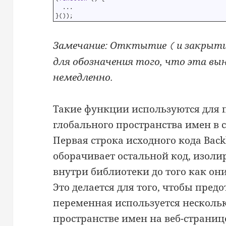
2
.
.
.
3
}
(
)
)
;
Замечание: Отктытие
и закрыт
(
для обозначения того, что эта в
немедленно.
Такие функции используются для 
глобального пространства имен в с
Первая строка исходного кода Backb
оборачивает остальной код, изол
внутри библиотеки до того как он
Это делается для того, чтобы пред
переменная используется нескольк
пространстве имен на веб-страниц