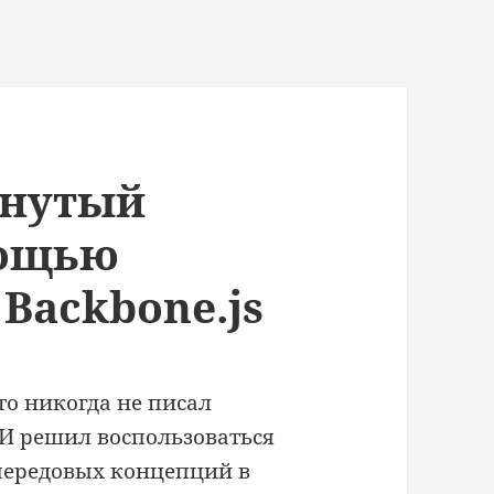
инутый
мощью
Backbone.js
 то никогда не писал
. И решил воспользоваться
передовых концепций в