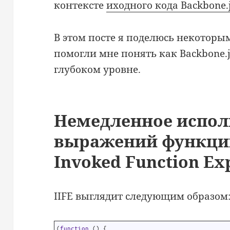
контексте
иходного кода Backbone.
В этом посте я поделюсь некотор
помогли мне понять как Backbone.js
глубоком уровне.
Немедленное испол
выражений функций
Invoked Function Ex
IIFE выглядит следующим образом
1
(
function
(
)
{