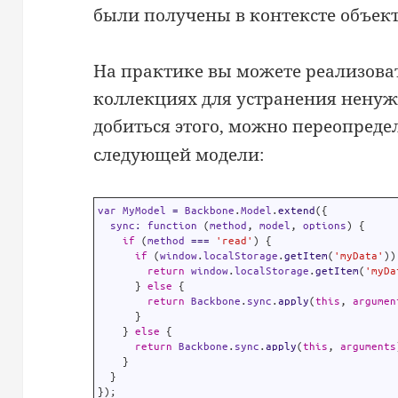
были получены в контексте объект
На практике вы можете реализов
коллекциях для устранения ненуж
добиться этого, можно переопреде
следующей модели:
1
var
MyModel
=
Backbone
.
Model
.
extend
(
{
2
sync
:
function
(
method
,
model
,
options
)
{
3
if
(
method
===
'read'
)
{
4
if
(
window
.
localStorage
.
getItem
(
'myData'
)
)
5
return
window
.
localStorage
.
getItem
(
'myDa
6
}
else
{
7
return
Backbone
.
sync
.
apply
(
this
,
argumen
8
}
9
}
else
{
10
return
Backbone
.
sync
.
apply
(
this
,
arguments
11
}
12
}
13
}
)
;