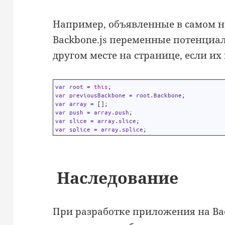
Например, объявленные в самом н
Backbone.js переменные потенциа
другом месте на странице, если их 
1
var
root
=
this
;
2
var
previousBackbone
=
root
.
Backbone
;
3
var
array
=
[
]
;
4
var
push
=
array
.
push
;
5
var
slice
=
array
.
slice
;
6
var
splice
=
array
.
splice
;
Наследование
При разработке приложения на Ba