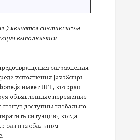
ие
является синтаксисом
)
ынкция выполняется
предотвращения загрязнения
реде исполнения JavaScript.
one.js имеет IIFE, которая
ируя объявленные переменые
и станут доступны глобально.
отвратить ситуацию, когда
о раз в глобальном
е.