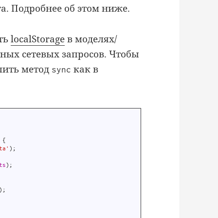
а. Подробнее об этом ниже.
ать
localStorage
в моделях/
ных сетевых запросов. Чтобы
лить метод
как в
sync
{
ta'
)
;
ts
)
;
)
;