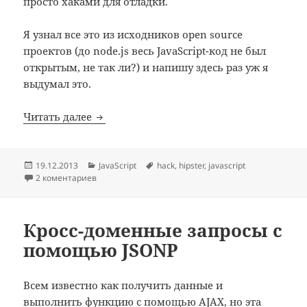
просто хаками для отладки.
Я узнал все это из исходников open source
проектов (до node.js весь JavaScript-код не был
открытым, не так ли?) и напишу здесь раз уж я
выдумал это.
JavaScript хаки для хипстеров
Читать далее
Опубликовано
Рубрики
Метки
19.12.2013
JavaScript
hack
,
hipster
,
javascript
2 коментариев
Кросс-доменные запросы с
помощью JSONP
Всем известно как получить данные и
выполнить функцию с помощью AJAX, но эта