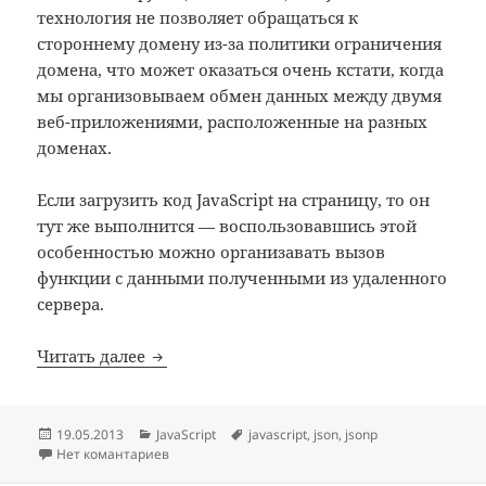
технология не позволяет обращаться к
стороннему домену из-за политики ограничения
домена, что может оказаться очень кстати, когда
мы организовываем обмен данных между двумя
веб-приложениями, расположенные на разных
доменах.
Если загрузить код JavaScript на страницу, то он
тут же выполнится — воспользовавшись этой
особенностью можно организавать вызов
функции с данными полученными из удаленного
сервера.
Кросс-доменные запросы с помощью JS
Читать далее
Опубликовано
Рубрики
Метки
19.05.2013
JavaScript
javascript
,
json
,
jsonp
Нет комантариев