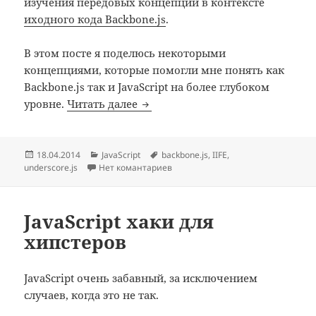
изучения передовых концепций в контексте
иходного кода Backbone.js
.
В этом посте я поделюсь некоторыми
концепциями, которые помогли мне понять как
Backbone.js так и JavaScript на более глубоком
Изучаем продвинутый JavaScript
уровне.
Читать далее
Опубликовано
Рубрики
Метки
18.04.2014
JavaScript
backbone.js
,
IIFE
,
underscore.js
Нет комантариев
JavaScript хаки для
хипстеров
JavaScript очень забавный, за исключением
случаев, когда это не так.