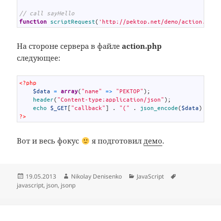
4
5
// call sayHello
6
function
scriptRequest
(
'http://pektop.net/demo/action.php?
На стороне сервера в файле
action.php
следующее:
1
<?php
2
$data
=
array
(
"name"
=
>
"PEKTOP"
)
;
3
header
(
"Content-type:application/json"
)
;
4
echo
$_GET
[
"callback"
]
.
"("
.
json_encode
(
$data
)
.
")
5
?>
Вот и весь фокус
я подготовил
демо
.
Опубликовано
Автор
Рубрики
Метки
19.05.2013
Nikolay Denisenko
JavaScript
javascript
,
json
,
jsonp