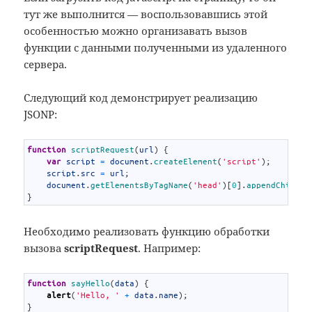
тут же выполнится — воспользовавшись этой
особенностью можно организавать вызов
функции с данными полученными из удаленного
сервера.
Следующий код демонстрирует реализацию
JSONP:
1
function
scriptRequest
(
url
)
{
2
var
script
=
document
.
createElement
(
'script'
)
;
3
script
.
src
=
url
;
4
document
.
getElementsByTagName
(
'head'
)
[
0
]
.
appendChild
(
s
5
}
Необходимо реализовать функцию обработки
вызова
scriptRequest
. Например:
1
function
sayHello
(
data
)
{
2
alert
(
'Hello, '
+
data
.
name
)
;
3
}