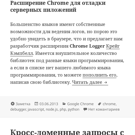
Расширение Chrome для отладки
серверных пиложений
Большенство языков имеют собственные
возможности для ведения логов, но порою это
удобно увидеть в браузере, что и предлагает нам
разработчик расширения
Chrome Logger
Крейг
Кэмпбелл
. Имеется внушительное количество
библиотек под разные языки программирования,
а если в списке нет вашего любимого языка
программирования, то можете
пополнить его
,
Расширение C
написав свою библиотеку.
Читать далее
Формат
Опубликовано
Рубрики
Метки
Заметка
03.06.2013
Google Chrome
chrome
,
debugger
,
javascript
,
node.js
,
php
,
python
Нет комантариев
Кросс-доменные запросы с