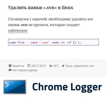
Удалить папки «.svn» в linux
Столкнулся с задачей: необходимо удалить все
папки
.svn
из проекта, которые создает
subversion
1
sudo 
find
.
-
name
".svn"
-
exec
rm
-
rf
{
}
\
;
Формат
Опубликовано
Рубрики
Метки
Заметка
28.07.2013
VCS
linux
,
subversion
,
svn
Нет комантариев