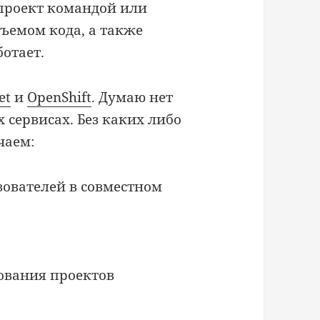
 проект командой или
ъемом кода, а также
ботает.
et
и
OpenShift
. Думаю нет
 сервисах. Без каких либо
чаем:
зователей в совместном
ования проектов
OpenShift