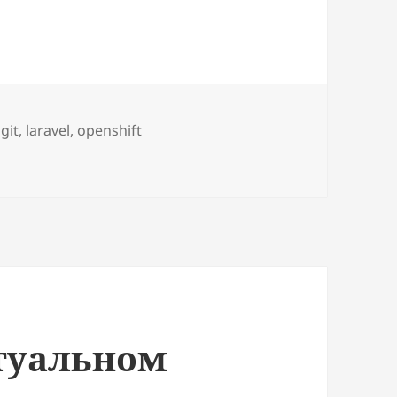
,
git
,
laravel
,
openshift
ртуальном