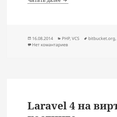
Читать далее
Опубликовано
Рубрики
Метки
16.08.2014
PHP
,
VCS
bitbucket.org
Нет комантариев
Laravel 4 на ви