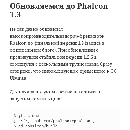
Обновляемся до Phalcon
1.3
Не так давно обновился
высокопроизводительный php-фреймворк
Phalcon
до финальной
версии 1.3
(
запись в
официальном блоге
). При обновлении с
предыдущей стабильной
версии 1.2.6
я
столкнулся с несколькими трудностями. Сразу
оговрюсь, что нижеследующее применимо к ОС
Ubuntu
.
Для начала получим свежие исходники и
запустим компиляцию:
$ git clone 
git://github.com/phalcon/cphalcon.git

$ cd cphalcon/build
